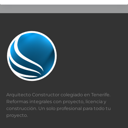
elegir
una
empresa
de
Footer
reformas
en
Tenerife
Arquitecto Constructor colegiado en Tenerife.
Reformas integrales con proyecto, licencia y
construcción. Un solo profesional para todo tu
proyecto.