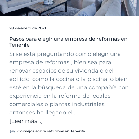
i
o
i
ó
p
n
n
r
a
28 de enero de 2021
p
i
Pasos para elegir una empresa de reformas en
r
n
Tenerife
i
c
Si se está preguntando cómo elegir una
n
i
empresa de reformas , bien sea para
c
p
renovar espacios de su vivienda o del
i
a
edificio, como la cocina o la piscina, o bien
p
l
esté en la búsqueda de una compañía con
a
experiencia en la reforma de locales
l
comerciales o plantas industriales,
entonces ha llegado el …
acerca
[Leer más...]
dePasos
Consejos sobre reformas en Tenerife
para