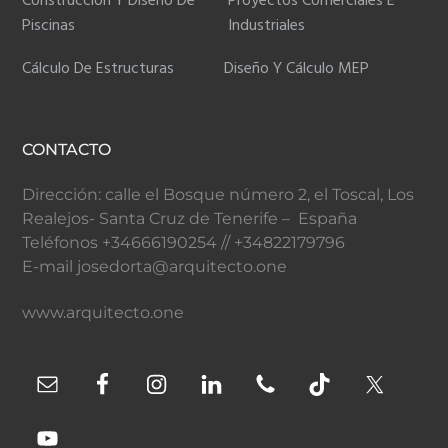
Construcción Y Diseño De
Proyectos Comerciales E
Piscinas
Industriales
Cálculo De Estructuras
Diseño Y Cálculo MEP
CONTACTO
Dirección: calle el Bosque número 2, el Toscal, Los
Realejos- Santa Cruz de Tenerife – España
Teléfonos +34666190254 // +34822179796
E-mail josedorta@arquitecto.one
www.arquitecto.one